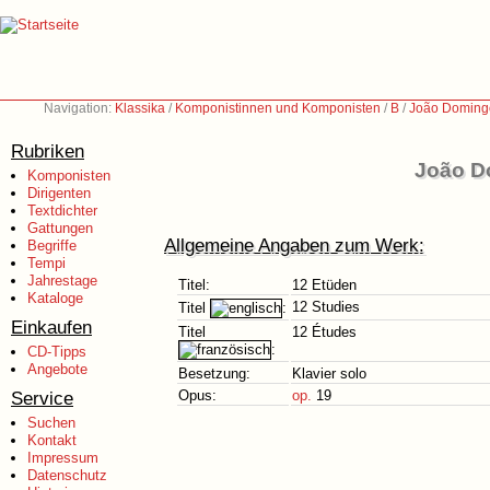
Navigation:
Klassika
/
Komponistinnen und Komponisten
/
B
/
João Doming
Rubriken
João D
Komponisten
Dirigenten
Textdichter
Gattungen
Allgemeine Angaben zum Werk:
Begriffe
Tempi
Jahrestage
Titel:
12 Etüden
Kataloge
12 Studies
Titel
:
Einkaufen
Titel
12 Études
:
CD-Tipps
Angebote
Besetzung:
Klavier solo
Service
Opus:
op.
19
Suchen
Kontakt
Impressum
Datenschutz