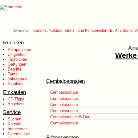
Navigation:
Klassika
/
Komponistinnen und Komponisten
/
B
/
Ana Bon di V
Rubriken
Ana
Komponisten
Werke 
Dirigenten
Textdichter
Gattungen
Begriffe
Tempi
Jahrestage
Cembalosonaten
Kataloge
Einkaufen
Cembalosonate
Cembalosonate
CD-Tipps
Angebote
Cembalosonate
Cembalosonate
Service
Cembalosonate B-Dur
Suchen
Cembalosonate
Kontakt
Impressum
Datenschutz
Flötensonaten