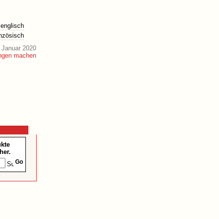
englisch
anzösisch
 Januar 2020
ukte
her.
Go