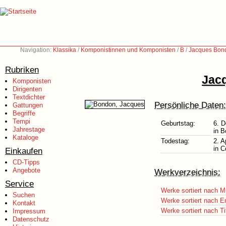
Navigation:
Klassika
/
Komponistinnen und Komponisten
/
B
/
Jacques Bon
Rubriken
Jac
Komponisten
Dirigenten
Textdichter
Persönliche Daten:
Gattungen
Begriffe
Tempi
Geburtstag:
6. 
Jahrestage
in B
Kataloge
Todestag:
2. A
in C
Einkaufen
CD-Tipps
Angebote
Werkverzeichnis:
Service
Werke sortiert nach M
Suchen
Werke sortiert nach E
Kontakt
Werke sortiert nach Ti
Impressum
Datenschutz