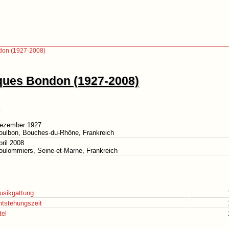
don (1927-2008)
ques Bondon (1927-2008)
Dezember 1927
oulbon, Bouches-du-Rhône, Frankreich
pril 2008
oulommiers, Seine-et-Marne, Frankreich
usikgattung
ntstehungszeit
tel