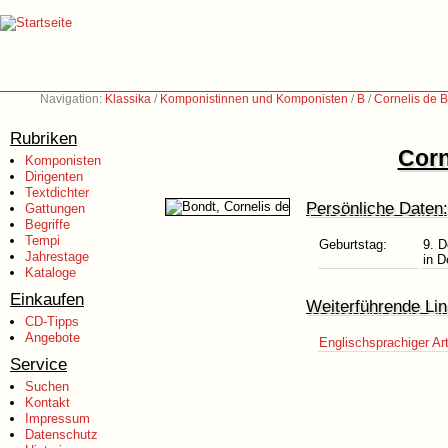
Navigation:
Klassika
/
Komponistinnen und Komponisten
/
B
/
Cornelis de B
Rubriken
Corn
Komponisten
Dirigenten
Textdichter
Persönliche Daten:
Gattungen
Begriffe
Tempi
Geburtstag:
9. 
Jahrestage
in D
Kataloge
Einkaufen
Weiterführende Lin
CD-Tipps
Angebote
Englischsprachiger Art
Service
Suchen
Kontakt
Impressum
Datenschutz