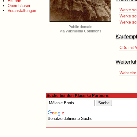
Historie
Opernhäuser
Werke sor
Veranstaltungen
Werke sor
Werke sort
Public domain
via Wikimedia Commons
Kaufempf
CDs mit 
Weiterfü
Webseite 
Suche bei den Klassika-Partnern:
Benutzerdefinierte Suche