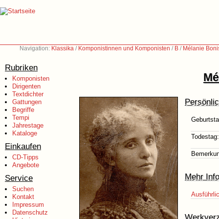
Navigation:
Klassika
/
Komponistinnen und Komponisten
/
B
/
Mélanie Boni
Rubriken
Mé
Komponisten
Dirigenten
Textdichter
Persönli
Gattungen
Begriffe
Tempi
Geburtsta
Jahrestage
Kataloge
Todestag:
Einkaufen
Bemerkun
CD-Tipps
Angebote
Mehr Inf
Service
Suchen
Ausführli
Kontakt
Impressum
Datenschutz
Werkverz