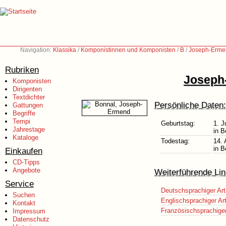
Navigation:
Klassika
/
Komponistinnen und Komponisten
/
B
/
Joseph-Erme
Rubriken
Joseph
Komponisten
Dirigenten
Textdichter
Persönliche Daten:
Gattungen
Begriffe
Tempi
Geburtstag:
1. J
Jahrestage
in B
Kataloge
Todestag:
14.
in B
Einkaufen
CD-Tipps
Angebote
Weiterführende Lin
Service
Deutschsprachiger Art
Suchen
Englischsprachiger Art
Kontakt
Französischsprachiger 
Impressum
Datenschutz