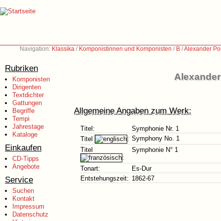
Navigation:
Klassika
/
Komponistinnen und Komponisten
/
B
/
Alexander Por
Rubriken
Alexander 
Komponisten
Dirigenten
Textdichter
Gattungen
Allgemeine Angaben zum Werk:
Begriffe
Tempi
Jahrestage
Titel:
Symphonie Nr. 1
Kataloge
Symphony No. 1
Titel
:
Einkaufen
Titel
Symphonie N° 1
:
CD-Tipps
Angebote
Tonart:
Es-Dur
Service
Entstehungszeit:
1862-67
Suchen
Kontakt
Impressum
Datenschutz