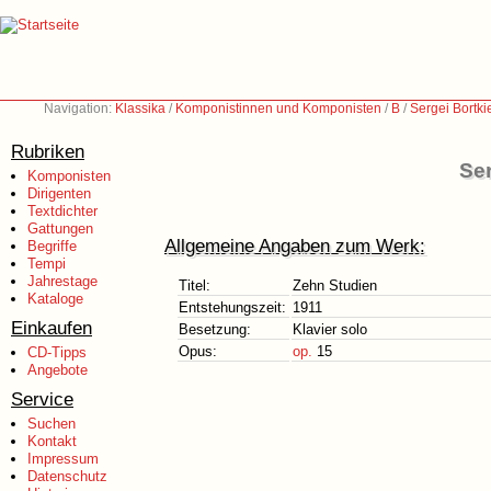
Navigation:
Klassika
/
Komponistinnen und Komponisten
/
B
/
Sergei Bortk
Rubriken
Ser
Komponisten
Dirigenten
Textdichter
Gattungen
Allgemeine Angaben zum Werk:
Begriffe
Tempi
Jahrestage
Titel:
Zehn Studien
Kataloge
Entstehungszeit:
1911
Einkaufen
Besetzung:
Klavier solo
Opus:
op.
15
CD-Tipps
Angebote
Service
Suchen
Kontakt
Impressum
Datenschutz