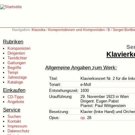
Navigation:
Klassika
/
Komponistinnen und Komponisten
/
B
/
Sergei Bortk
Rubriken
Ser
Komponisten
Klavierk
Dirigenten
Textdichter
Gattungen
Allgemeine Angaben zum Werk:
Begriffe
Tempi
Jahrestage
Titel:
Klavierkonzert Nr. 2 für die lin
Kataloge
Tonart:
e-Moll
Einkaufen
Entstehungszeit:
1930
Uraufführung:
29. November 1923 in Wien
CD-Tipps
Dirigent: Eugen Pabst
Angebote
Pianist: Paul Wittgenstein
Service
Besetzung:
Klavier (linke Hand) und Orche
Suchen
Opus:
op.
28
Kontakt
Impressum
Datenschutz