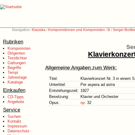
Navigation:
Klassika
/
Komponistinnen und Komponisten
/
B
/
Sergei Bortk
Rubriken
Ser
Komponisten
Klavierkonzert
Dirigenten
Textdichter
Gattungen
Allgemeine Angaben zum Werk:
Begriffe
Tempi
Jahrestage
Titel:
Klavierkonzert Nr. 3 in einem 
Kataloge
Untertitel:
Per aspera ad astra
Einkaufen
Entstehungszeit:
1927
Besetzung:
Klavier und Orchester
CD-Tipps
Angebote
Opus:
op.
32
Service
Suchen
Kontakt
Impressum
Datenschutz