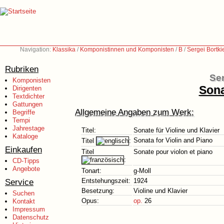
Navigation:
Klassika
/
Komponistinnen und Komponisten
/
B
/
Sergei Bortk
Rubriken
Ser
Komponisten
Sona
Dirigenten
Textdichter
Gattungen
Allgemeine Angaben zum Werk:
Begriffe
Tempi
Jahrestage
Titel:
Sonate für Violine und Klavier
Kataloge
Sonata for Violin and Piano
Titel
:
Einkaufen
Titel
Sonate pour violon et piano
:
CD-Tipps
Angebote
Tonart:
g-Moll
Service
Entstehungszeit:
1924
Besetzung:
Violine und Klavier
Suchen
Opus:
op.
26
Kontakt
Impressum
Datenschutz