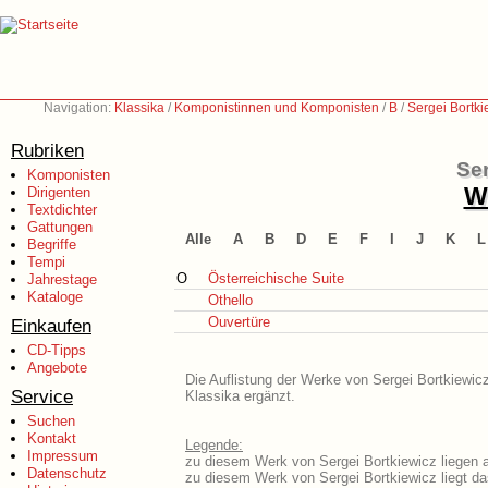
Navigation:
Klassika
/
Komponistinnen und Komponisten
/
B
/
Sergei Bortk
Rubriken
Ser
Komponisten
We
Dirigenten
Textdichter
Gattungen
Alle
A
B
D
E
F
I
J
K
L
Begriffe
Tempi
O
Österreichische Suite
Jahrestage
Kataloge
Othello
Ouvertüre
Einkaufen
CD-Tipps
Angebote
Die Auflistung der Werke von Sergei Bortkiewicz
Service
Klassika ergänzt.
Suchen
Kontakt
Legende:
Impressum
zu diesem Werk von Sergei Bortkiewicz liegen a
Datenschutz
zu diesem Werk von Sergei Bortkiewicz liegt das