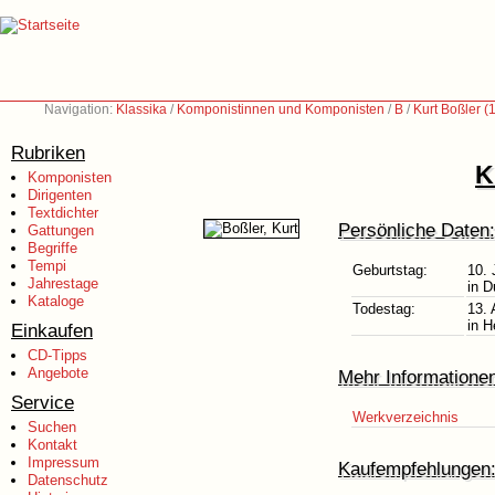
Navigation:
Klassika
/
Komponistinnen und Komponisten
/
B
/
Kurt Boßler 
Rubriken
K
Komponisten
Dirigenten
Textdichter
Persönliche Daten:
Gattungen
Begriffe
Tempi
Geburtstag:
10. 
Jahrestage
in D
Kataloge
Todestag:
13. 
in H
Einkaufen
CD-Tipps
Angebote
Mehr Informatione
Service
Werkverzeichnis
Suchen
Kontakt
Impressum
Kaufempfehlungen
Datenschutz