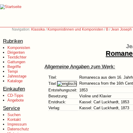
Navigation:
Klassika
/
Komponistinnen und Komponisten
/
B
/
Jean Joseph 
Rubriken
Je
Komponisten
Romanes
Dirigenten
Textdichter
Gattungen
Allgemeine Angaben zum Werk:
Begriffe
Tempi
Jahrestage
Titel:
Romanesca aus dem 16. Jahrh
Kataloge
Romanesca from the 16th Cent
Titel
:
Einkaufen
Entstehungszeit:
1853
CD-Tipps
Besetzung:
Violine und Klavier
Angebote
Erstdruck:
Kassel: Carl Luckhardt, 1853
Service
Verlag:
Kassel: Carl Luckhardt, 1873
Suchen
Kontakt
Impressum
Datenschutz