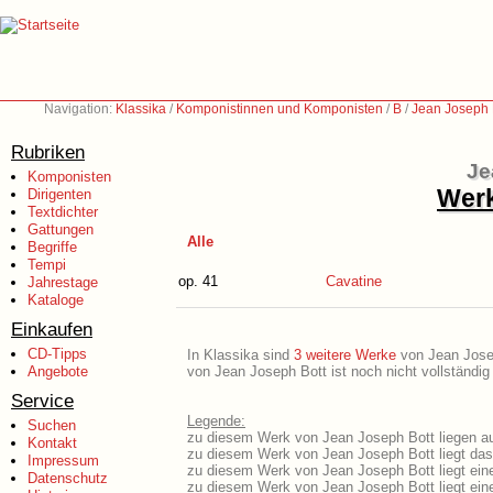
Navigation:
Klassika
/
Komponistinnen und Komponisten
/
B
/
Jean Joseph 
Rubriken
Je
Komponisten
Werk
Dirigenten
Textdichter
Gattungen
Alle
Begriffe
Tempi
op. 41
Cavatine
Jahrestage
Kataloge
Einkaufen
CD-Tipps
In Klassika sind
3 weitere Werke
von Jean Joseph
Angebote
von Jean Joseph Bott ist noch nicht vollständi
Service
Legende:
Suchen
zu diesem Werk von Jean Joseph Bott liegen au
Kontakt
zu diesem Werk von Jean Joseph Bott liegt das 
Impressum
zu diesem Werk von Jean Joseph Bott liegt ei
Datenschutz
zu diesem Werk von Jean Joseph Bott liegt ei