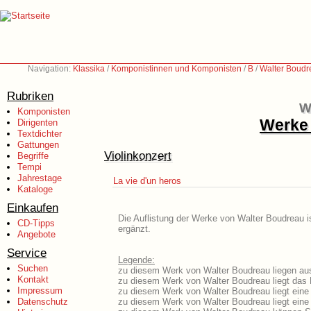
Navigation:
Klassika
/
Komponistinnen und Komponisten
/
B
/
Walter Boudr
Rubriken
W
Komponisten
Werke 
Dirigenten
Textdichter
Gattungen
Violinkonzert
Begriffe
Tempi
Jahrestage
La vie d'un heros
Kataloge
Einkaufen
Die Auflistung der Werke von Walter Boudreau i
CD-Tipps
ergänzt.
Angebote
Service
Legende:
Suchen
zu diesem Werk von Walter Boudreau liegen aus
Kontakt
zu diesem Werk von Walter Boudreau liegt das L
Impressum
zu diesem Werk von Walter Boudreau liegt ein
Datenschutz
zu diesem Werk von Walter Boudreau liegt ein