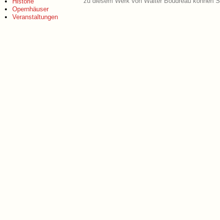
zu diesem Werk von Walter Boudreau können Si
Historie
Opernhäuser
Veranstaltungen