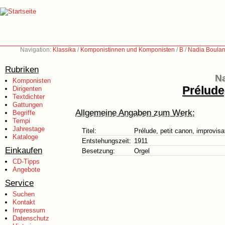
Navigation:
Klassika
/
Komponistinnen und Komponisten
/
B
/
Nadia Boulan
Rubriken
Na
Komponisten
Prélude
Dirigenten
Textdichter
Gattungen
Allgemeine Angaben zum Werk:
Begriffe
Tempi
Jahrestage
Titel:
Prélude, petit canon, improvisa
Kataloge
Entstehungszeit:
1911
Einkaufen
Besetzung:
Orgel
CD-Tipps
Angebote
Service
Suchen
Kontakt
Impressum
Datenschutz