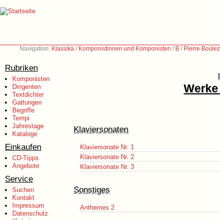
Navigation:
Klassika
/
Komponistinnen und Komponisten
/
B
/
Pierre Boule
Rubriken
Komponisten
Werke 
Dirigenten
Textdichter
Gattungen
Begriffe
Tempi
Jahrestage
Klaviersonaten
Kataloge
Einkaufen
Klaviersonate Nr. 1
Klaviersonate Nr. 2
CD-Tipps
Angebote
Klaviersonate Nr. 3
Service
Sonstiges
Suchen
Kontakt
Impressum
Anthemes 2
Datenschutz