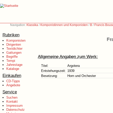
Navigation:
Klassika
/
Komponistinnen und Komponisten
/
B
/
Francis Bous
Rubriken
Fr
Komponisten
Dirigenten
Textdichter
Gattungen
Allgemeine Angaben zum Werk:
Begriffe
Tempi
Jahrestage
Titel:
Argotera
Kataloge
Entstehungszeit:
1939
Einkaufen
Besetzung:
Horn und Orchester
CD-Tipps
Angebote
Service
Suchen
Kontakt
Impressum
Datenschutz