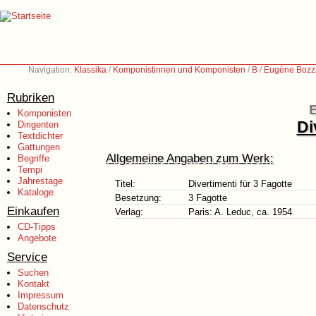
Navigation:
Klassika
/
Komponistinnen und Komponisten
/
B
/
Eugène Bozz
Rubriken
Komponisten
Di
Dirigenten
Textdichter
Gattungen
Allgemeine Angaben zum Werk:
Begriffe
Tempi
Jahrestage
Titel:
Divertimenti für 3 Fagotte
Kataloge
Besetzung:
3 Fagotte
Einkaufen
Verlag:
Paris: A. Leduc, ca. 1954
CD-Tipps
Angebote
Service
Suchen
Kontakt
Impressum
Datenschutz