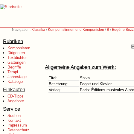
Navigation:
Klassika
/
Komponistinnen und Komponisten
/
B
/
Eugène Bozz
Rubriken
Komponisten
Dirigenten
Textdichter
Gattungen
Allgemeine Angaben zum Werk:
Begriffe
Tempi
Jahrestage
Titel:
Shiva
Kataloge
Besetzung:
Fagott und Klavier
Einkaufen
Verlag:
Paris: Éditions musicales Alp
CD-Tipps
Angebote
Service
Suchen
Kontakt
Impressum
Datenschutz