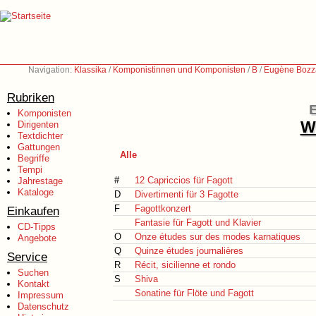
Navigation:
Klassika
/
Komponistinnen und Komponisten
/
B
/
Eugène Bozz
Rubriken
Komponisten
We
Dirigenten
Textdichter
Gattungen
Alle
Begriffe
Tempi
#
12 Capriccios für Fagott
Jahrestage
Kataloge
D
Divertimenti für 3 Fagotte
F
Fagottkonzert
Einkaufen
Fantasie für Fagott und Klavier
CD-Tipps
O
Onze études sur des modes karnatiques
Angebote
Q
Quinze études journalières
Service
R
Récit, sicilienne et rondo
Suchen
S
Shiva
Kontakt
Sonatine für Flöte und Fagott
Impressum
Datenschutz