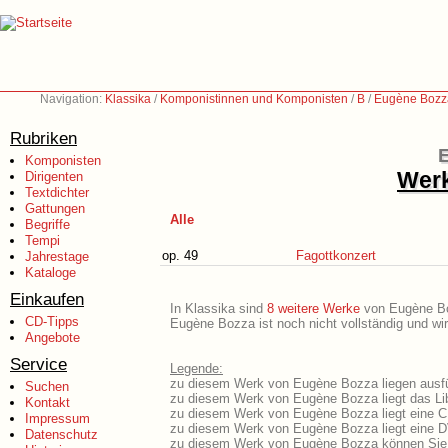
Navigation:
Klassika
/
Komponistinnen und Komponisten
/
B
/
Eugène Bozz
Rubriken
Komponisten
Werk
Dirigenten
Textdichter
Gattungen
Alle
Begriffe
Tempi
op. 49
Fagottkonzert
Jahrestage
Kataloge
Einkaufen
In Klassika sind
8 weitere Werke
von Eugène Boz
CD-Tipps
Eugène Bozza ist noch nicht vollständig und wi
Angebote
Service
Legende:
zu diesem Werk von Eugène Bozza liegen ausfüh
Suchen
zu diesem Werk von Eugène Bozza liegt das Lib
Kontakt
zu diesem Werk von Eugène Bozza liegt eine 
Impressum
zu diesem Werk von Eugène Bozza liegt eine 
Datenschutz
zu diesem Werk von Eugène Bozza können Sie 