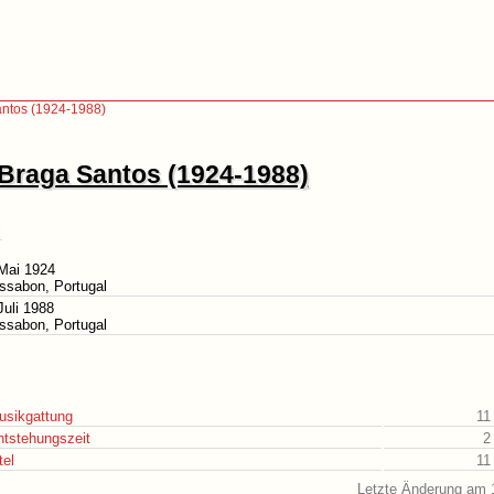
antos (1924-1988)
 Braga Santos (1924-1988)
Mai 1924
issabon, Portugal
Juli 1988
issabon, Portugal
usikgattung
11
ntstehungszeit
2
tel
11
Letzte Änderung am 1