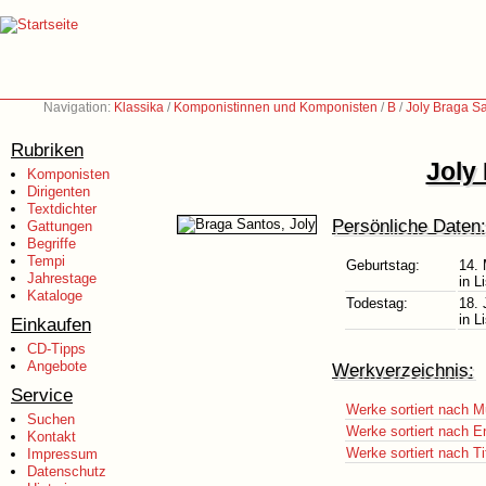
Navigation:
Klassika
/
Komponistinnen und Komponisten
/
B
/
Joly Braga S
Rubriken
Joly
Komponisten
Dirigenten
Textdichter
Persönliche Daten:
Gattungen
Begriffe
Tempi
Geburtstag:
14. 
Jahrestage
in L
Kataloge
Todestag:
18. 
in L
Einkaufen
CD-Tipps
Angebote
Werkverzeichnis:
Service
Werke sortiert nach M
Suchen
Werke sortiert nach E
Kontakt
Werke sortiert nach Ti
Impressum
Datenschutz