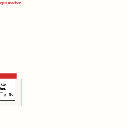
ukte
her.
Go