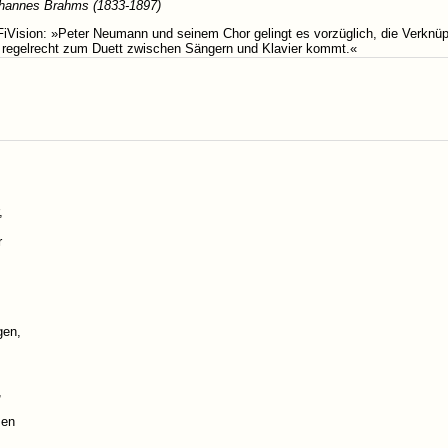
hannes Brahms (1833-1897)
FiVision: »Peter Neumann und seinem Chor gelingt es vorzüglich, die Verknüp
 regelrecht zum Duett zwischen Sängern und Klavier kommt.«
,
r
gen,
,
sen