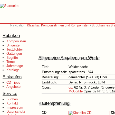
Navigation:
Klassika
/
Komponistinnen und Komponisten
/
B
/
Johannes Br
Rubriken
Komponisten
Dirigenten
Textdichter
Gattungen
Allgemeine Angaben zum Werk:
Begriffe
Tempi
Jahrestage
Titel:
Waldesnacht
Kataloge
Entstehungszeit:
spätestens 1874
Einkaufen
Besetzung:
gemischter (SATBB) Chor
Erstdruck:
Berlin: N. Simrock, 1874
CD-Tipps
Angebote
Opus:
op.
62 Nr. 3:
7 Lieder für gemi
McCorkle
Opus 62 Nr. 3:
SIEBE
Service
Suchen
Kaufempfehlung:
Kontakt
Impressum
Datenschutz
CD:
Ch