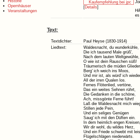
Historie
Jo
Opernhäuser
[
Details
]
Hi
Veranstaltungen
es
Text:
Textdichter:
Paul Heyse (1830-1914)
Liedtext:
Waldesnacht, du wunderkühle,
Die ich tausend Male grüß',
Nach dem lauten Weltgewühle,
O wie ist dein Rauschen süß!
Träumerisch die müden Glieder
Berg' ich weich ins Moos,
Und mir ist, als würd' ich wiede
All der irren Qualen los.
Fernes Flötenlied, vertöne,
Das ein weites Sehnen rührt,
Die Gedanken in die schöne,
Ach, missgönte Ferne führt!
Laß die Waldesnacht mich wie
Stillen jede Pein,
Und ein seliges Genügen
Saug' ich mit den Düften ein.
In dem heimlich engen Kreisen
Wir dir wohl, du wildes Herz,
Und ein Friede schwebt mit lei
Flügelschlägen niederwärts.