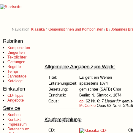
Navigation:
Klassika
/
Komponistinnen und Komponisten
/
B
/
Johannes Br
Rubriken
Komponisten
Dirigenten
Textdichter
Gattungen
Allgemeine Angaben zum Werk:
Begriffe
Tempi
Jahrestage
Titel:
Es geht ein Wehen
Kataloge
Entstehungszeit:
spätestens 1874
Einkaufen
Besetzung:
gemischter (SATB) Chor
Erstdruck:
Berlin: N. Simrock, 1874
CD-Tipps
Angebote
Opus:
op.
62 Nr. 6:
7 Lieder für gemi
McCorkle
Opus 62 Nr. 6:
SIEBE
Service
Suchen
Kaufempfehlung:
Kontakt
Impressum
Datenschutz
CD:
Ch