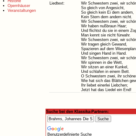
Historie
Liedtext:
Wir Schwestern zwei, wir schö
Opernhäuser
So gleich von Angesicht,
Veranstaltungen
So gleich kein Ei dem andern,
Kein Stern dem andern nicht.
Wir Schwestern zwei, wir schö
Wir haben nußbraun Haar;
Und flichtst du sie in einem Zop
Man kennt sie nicht fürwahr.
Wir Schwestern zwei, wir schö
Wir tragen gleich Gewand,
Spazieren auf dem Wiesenplan
Und singen Hand in Hand.
Wir Schwestern zwei, wir schö
Wir spinnen in die Wett,
Wir sitzen an einer Kunkel,
Und schlafen in einem Bett.
O Schwestern zwei, ihr schöne
Wie hat sich das Blättchen ge
Ihr liebet einerlei Liebchen;
Jetzt hat das Liedel ein End!
Suche bei den Klassika-Partnern:
Benutzerdefinierte Suche