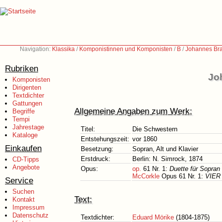
Navigation:
Klassika
/
Komponistinnen und Komponisten
/
B
/
Johannes Br
Rubriken
Jo
Komponisten
Dirigenten
Textdichter
Gattungen
Allgemeine Angaben zum Werk:
Begriffe
Tempi
Jahrestage
Titel:
Die Schwestern
Kataloge
Entstehungszeit:
vor 1860
Einkaufen
Besetzung:
Sopran, Alt und Klavier
Erstdruck:
Berlin: N. Simrock, 1874
CD-Tipps
Angebote
Opus:
op.
61 Nr. 1:
Duette für Sopran
McCorkle
Opus 61 Nr. 1:
VIER 
Service
Suchen
Text:
Kontakt
Impressum
Datenschutz
Textdichter:
Eduard Mörike
(1804-1875)