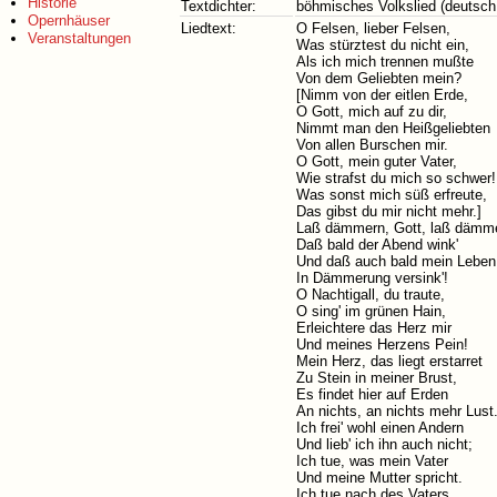
Historie
Textdichter:
böhmisches Volkslied (deutsc
Opernhäuser
Liedtext:
O Felsen, lieber Felsen,
Veranstaltungen
Was stürztest du nicht ein,
Als ich mich trennen mußte
Von dem Geliebten mein?
[Nimm von der eitlen Erde,
O Gott, mich auf zu dir,
Nimmt man den Heißgeliebten
Von allen Burschen mir.
O Gott, mein guter Vater,
Wie strafst du mich so schwer!
Was sonst mich süß erfreute,
Das gibst du mir nicht mehr.]
Laß dämmern, Gott, laß dämm
Daß bald der Abend wink'
Und daß auch bald mein Leben
In Dämmerung versink'!
O Nachtigall, du traute,
O sing' im grünen Hain,
Erleichtere das Herz mir
Und meines Herzens Pein!
Mein Herz, das liegt erstarret
Zu Stein in meiner Brust,
Es findet hier auf Erden
An nichts, an nichts mehr Lust
Ich frei' wohl einen Andern
Und lieb' ich ihn auch nicht;
Ich tue, was mein Vater
Und meine Mutter spricht.
Ich tue nach des Vaters