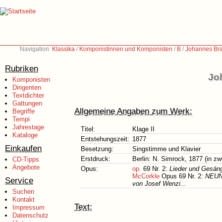
Navigation:
Klassika
/
Komponistinnen und Komponisten
/
B
/
Johannes Br
Rubriken
Jo
Komponisten
Dirigenten
Textdichter
Gattungen
Allgemeine Angaben zum Werk:
Begriffe
Tempi
Jahrestage
Titel:
Klage II
Kataloge
Entstehungszeit:
1877
Einkaufen
Besetzung:
Singstimme und Klavier
Erstdruck:
Berlin: N. Simrock, 1877 (in zw
CD-Tipps
Angebote
Opus:
op.
69 Nr. 2:
Lieder und Gesäng
McCorkle
Opus 69 Nr. 2:
NEUN 
Service
von Josef Wenzi...
Suchen
Kontakt
Text:
Impressum
Datenschutz