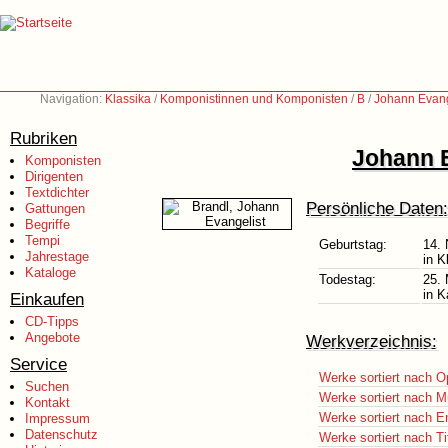
Navigation:
Klassika
/
Komponistinnen und Komponisten
/
B
/
Johann Evang
Rubriken
Johann E
Komponisten
Dirigenten
Textdichter
Persönliche Daten:
Gattungen
Begriffe
Tempi
Geburtstag:
14.
Jahrestage
in K
Kataloge
Todestag:
25. 
in K
Einkaufen
CD-Tipps
Angebote
Werkverzeichnis:
Service
Werke sortiert nach O
Suchen
Werke sortiert nach M
Kontakt
Werke sortiert nach E
Impressum
Datenschutz
Werke sortiert nach Ti