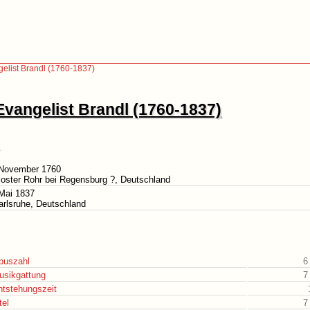
elist Brandl (1760-1837)
vangelist Brandl (1760-1837)
 November 1760
loster Rohr bei Regensburg ?, Deutschland
Mai 1837
arlsruhe, Deutschland
puszahl
6
usikgattung
7
ntstehungszeit
tel
7