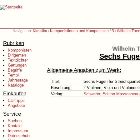
Navigation:
Klassika
/
Komponistinnen und Komponisten
/
B
/
Wilhelm Theo
Rubriken
Wilhelm 
Komponisten
Sechs Fugen
Dirigenten
Textdichter
Gattungen
Allgemeine Angaben zum Werk:
Begriffe
Tempi
Jahrestage
Titel:
Sechs Fugen für Streichquart
Kataloge
Besetzung:
2 Violinen, Viola und Violoncell
Einkaufen
Verlag:
Schwerin: Edition Massonneau
CD-Tipps
Angebote
Service
Suchen
Kontakt
Impressum
Datenschutz