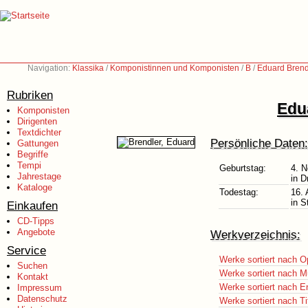
Navigation:
Klassika
/
Komponistinnen und Komponisten
/
B
/
Eduard Brend
Rubriken
Edu
Komponisten
Dirigenten
Textdichter
Persönliche Daten:
Gattungen
Begriffe
Tempi
Geburtstag:
4. 
Jahrestage
in D
Kataloge
Todestag:
16.
in 
Einkaufen
CD-Tipps
Angebote
Werkverzeichnis:
Service
Werke sortiert nach O
Suchen
Werke sortiert nach M
Kontakt
Werke sortiert nach E
Impressum
Datenschutz
Werke sortiert nach Ti