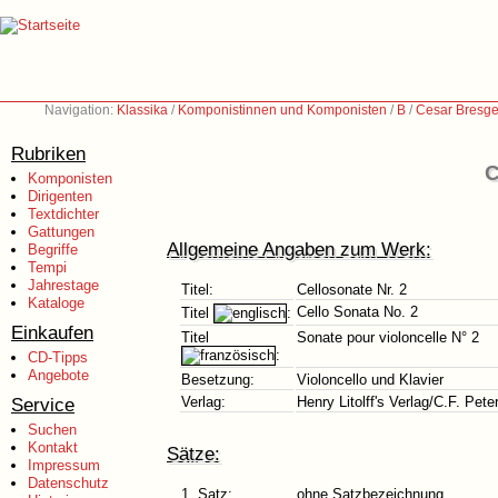
Navigation:
Klassika
/
Komponistinnen und Komponisten
/
B
/
Cesar Bresge
Rubriken
C
Komponisten
Dirigenten
Textdichter
Gattungen
Allgemeine Angaben zum Werk:
Begriffe
Tempi
Jahrestage
Titel:
Cellosonate Nr. 2
Kataloge
Cello Sonata No. 2
Titel
:
Einkaufen
Titel
Sonate pour violoncelle N° 2
:
CD-Tipps
Angebote
Besetzung:
Violoncello und Klavier
Service
Verlag:
Henry Litolff's Verlag/C.F. Pe
Suchen
Kontakt
Sätze:
Impressum
Datenschutz
1. Satz:
ohne Satzbezeichnung