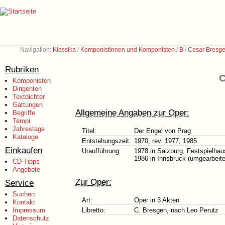
Navigation:
Klassika
/
Komponistinnen und Komponisten
/
B
/
Cesar Bresge
Rubriken
C
Komponisten
Dirigenten
Textdichter
Gattungen
Allgemeine Angaben zur Oper:
Begriffe
Tempi
Jahrestage
Titel:
Der Engel von Prag
Kataloge
Entstehungszeit:
1970, rev. 1977, 1985
Einkaufen
Uraufführung:
1978 in Salzburg, Festspielhau
1986 in Innsbruck (umgearbeit
CD-Tipps
Angebote
Zur Oper:
Service
Suchen
Art:
Oper in 3 Akten
Kontakt
Impressum
Libretto:
C. Bresgen, nach Leo Perutz
Datenschutz