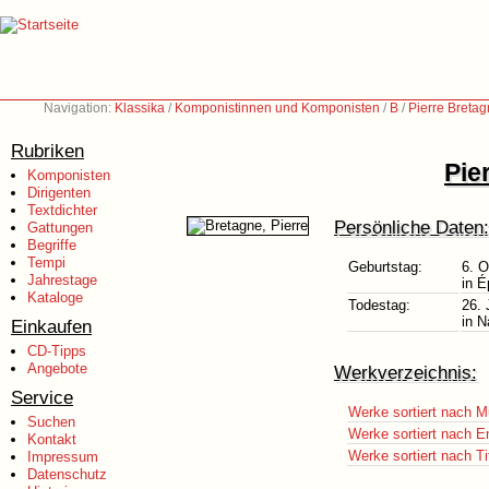
Navigation:
Klassika
/
Komponistinnen und Komponisten
/
B
/
Pierre Breta
Rubriken
Pie
Komponisten
Dirigenten
Textdichter
Persönliche Daten:
Gattungen
Begriffe
Tempi
Geburtstag:
6. O
Jahrestage
in É
Kataloge
Todestag:
26. 
in N
Einkaufen
CD-Tipps
Angebote
Werkverzeichnis:
Service
Werke sortiert nach M
Suchen
Werke sortiert nach E
Kontakt
Werke sortiert nach Ti
Impressum
Datenschutz