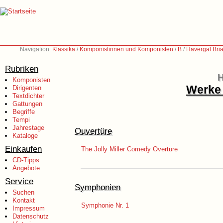
Navigation:
Klassika
/
Komponistinnen und Komponisten
/
B
/
Havergal Bri
Rubriken
H
Komponisten
Werke 
Dirigenten
Textdichter
Gattungen
Begriffe
Tempi
Jahrestage
Ouvertüre
Kataloge
Einkaufen
The Jolly Miller Comedy Overture
CD-Tipps
Angebote
Service
Symphonien
Suchen
Kontakt
Symphonie Nr. 1
Impressum
Datenschutz