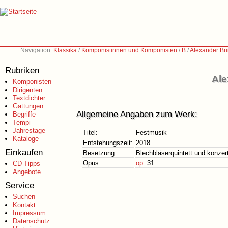
Navigation:
Klassika
/
Komponistinnen und Komponisten
/
B
/
Alexander Bri
Rubriken
Ale
Komponisten
Dirigenten
Textdichter
Gattungen
Allgemeine Angaben zum Werk:
Begriffe
Tempi
Jahrestage
Titel:
Festmusik
Kataloge
Entstehungszeit:
2018
Einkaufen
Besetzung:
Blechbläserquintett und konzer
Opus:
op.
31
CD-Tipps
Angebote
Service
Suchen
Kontakt
Impressum
Datenschutz