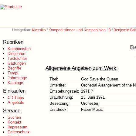
Navigation:
Klassika
/
Komponistinnen und Komponisten
/
B
/
Benjamin Bri
Rubriken
Be
Komponisten
Dirigenten
Textdichter
Gattungen
Allgemeine Angaben zum Werk:
Begriffe
Tempi
Jahrestage
Titel:
God Save the Queen
Kataloge
Untertitel:
Orchetral Arrangement of the 
Einkaufen
Entstehungszeit:
1971 ?
Uraufführung:
13. Juni 1971
CD-Tipps
Angebote
Besetzung:
Orchester
Erstdruck:
Faber Music
Service
Suchen
Kontakt
Impressum
Datenschutz