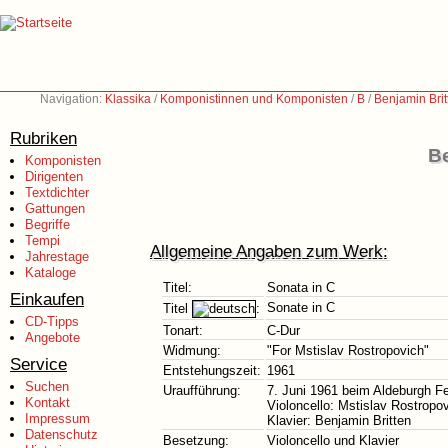
Navigation:
Klassika
/
Komponistinnen und Komponisten
/
B
/
Benjamin Bri
Rubriken
Be
Komponisten
Dirigenten
Textdichter
Gattungen
Begriffe
Tempi
Allgemeine Angaben zum Werk:
Jahrestage
Kataloge
Titel:
Sonata in C
Einkaufen
Sonate in C
Titel
:
CD-Tipps
Tonart:
C-Dur
Angebote
Widmung:
"For Mstislav Rostropovich"
Service
Entstehungszeit:
1961
Suchen
Uraufführung:
7. Juni 1961 beim Aldeburgh Fes
Kontakt
Violoncello: Mstislav Rostropo
Impressum
Klavier: Benjamin Britten
Datenschutz
Besetzung:
Violoncello und Klavier