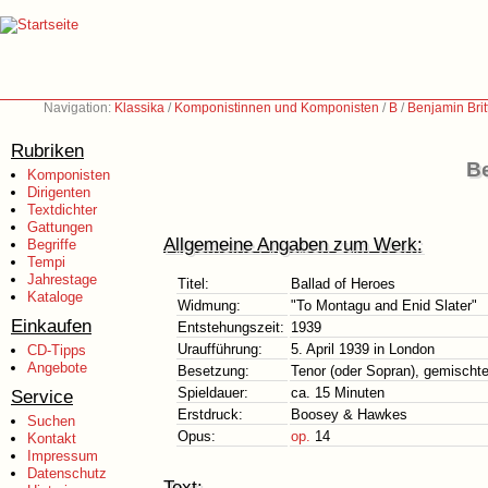
Navigation:
Klassika
/
Komponistinnen und Komponisten
/
B
/
Benjamin Bri
Rubriken
Be
Komponisten
Dirigenten
Textdichter
Gattungen
Allgemeine Angaben zum Werk:
Begriffe
Tempi
Jahrestage
Titel:
Ballad of Heroes
Kataloge
Widmung:
"To Montagu and Enid Slater"
Einkaufen
Entstehungszeit:
1939
Uraufführung:
5. April 1939 in London
CD-Tipps
Angebote
Besetzung:
Tenor (oder Sopran), gemischt
Spieldauer:
ca. 15 Minuten
Service
Erstdruck:
Boosey & Hawkes
Suchen
Opus:
op.
14
Kontakt
Impressum
Datenschutz
Text: