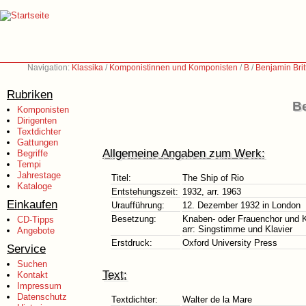
Navigation:
Klassika
/
Komponistinnen und Komponisten
/
B
/
Benjamin Bri
Rubriken
Be
Komponisten
Dirigenten
Textdichter
Gattungen
Allgemeine Angaben zum Werk:
Begriffe
Tempi
Jahrestage
Titel:
The Ship of Rio
Kataloge
Entstehungszeit:
1932, arr. 1963
Einkaufen
Uraufführung:
12. Dezember 1932 in London
Besetzung:
Knaben- oder Frauenchor und K
CD-Tipps
arr: Singstimme und Klavier
Angebote
Erstdruck:
Oxford University Press
Service
Suchen
Text:
Kontakt
Impressum
Datenschutz
Textdichter:
Walter de la Mare