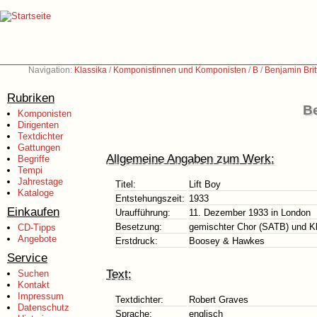
Navigation:
Klassika
/
Komponistinnen und Komponisten
/
B
/
Benjamin Bri
Rubriken
Be
Komponisten
Dirigenten
Textdichter
Gattungen
Allgemeine Angaben zum Werk:
Begriffe
Tempi
Jahrestage
Titel:
Lift Boy
Kataloge
Entstehungszeit:
1933
Einkaufen
Uraufführung:
11. Dezember 1933 in London
Besetzung:
gemischter Chor (SATB) und Kl
CD-Tipps
Angebote
Erstdruck:
Boosey & Hawkes
Service
Text:
Suchen
Kontakt
Impressum
Textdichter:
Robert Graves
Datenschutz
Sprache:
englisch