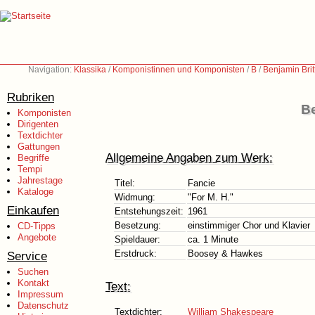
Navigation:
Klassika
/
Komponistinnen und Komponisten
/
B
/
Benjamin Bri
Rubriken
Be
Komponisten
Dirigenten
Textdichter
Gattungen
Allgemeine Angaben zum Werk:
Begriffe
Tempi
Jahrestage
Titel:
Fancie
Kataloge
Widmung:
"For M. H."
Einkaufen
Entstehungszeit:
1961
Besetzung:
einstimmiger Chor und Klavier
CD-Tipps
Angebote
Spieldauer:
ca. 1 Minute
Erstdruck:
Boosey & Hawkes
Service
Suchen
Kontakt
Text:
Impressum
Datenschutz
Textdichter:
William Shakespeare