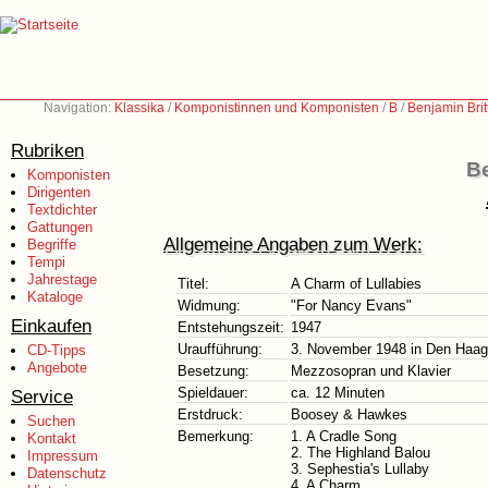
Navigation:
Klassika
/
Komponistinnen und Komponisten
/
B
/
Benjamin Bri
Rubriken
Be
Komponisten
Dirigenten
Textdichter
Gattungen
Allgemeine Angaben zum Werk:
Begriffe
Tempi
Jahrestage
Titel:
A Charm of Lullabies
Kataloge
Widmung:
"For Nancy Evans"
Einkaufen
Entstehungszeit:
1947
Uraufführung:
3. November 1948 in Den Haag
CD-Tipps
Angebote
Besetzung:
Mezzosopran und Klavier
Spieldauer:
ca. 12 Minuten
Service
Erstdruck:
Boosey & Hawkes
Suchen
Bemerkung:
1. A Cradle Song
Kontakt
2. The Highland Balou
Impressum
3. Sephestia's Lullaby
Datenschutz
4. A Charm