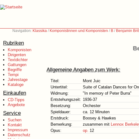
Navigation:
Klassika
/
Komponistinnen und Komponisten
/
B
/
Benjamin Bri
Rubriken
Be
Komponisten
Dirigenten
Textdichter
Gattungen
Allgemeine Angaben zum Werk:
Begriffe
Tempi
Jahrestage
Titel:
Mont Juic
Kataloge
Untertitel:
Suite of Catalan Dances for Or
Einkaufen
Widmung:
"In memory of Peter Burra"
Entstehungszeit:
1936-37
CD-Tipps
Angebote
Besetzung:
Orchester
Spieldauer:
ca. 12 Minuten
Service
Erstdruck:
Boosey & Hawkes
Suchen
Bemerkung:
zusammen mit
Lennox Berkele
Kontakt
Impressum
Opus:
op.
12
Datenschutz