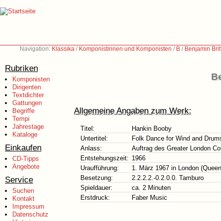
Navigation:
Klassika
/
Komponistinnen und Komponisten
/
B
/
Benjamin Bri
Rubriken
Be
Komponisten
Dirigenten
Textdichter
Gattungen
Allgemeine Angaben zum Werk:
Begriffe
Tempi
Jahrestage
Titel:
Hankin Booby
Kataloge
Untertitel:
Folk Dance for Wind and Drum
Einkaufen
Anlass:
Auftrag des Greater London Cou
Entstehungszeit:
1966
CD-Tipps
Angebote
Uraufführung:
1. März 1967 in London (Queen 
Besetzung:
2.2.2.2.-0.2.0.0. Tamburo
Service
Spieldauer:
ca. 2 Minuten
Suchen
Erstdruck:
Faber Music
Kontakt
Impressum
Datenschutz