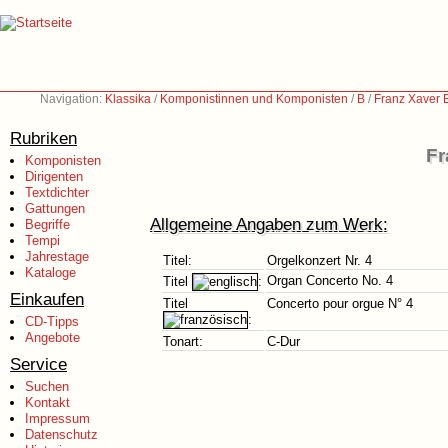
Navigation:
Klassika
/
Komponistinnen und Komponisten
/
B
/
Franz Xaver B
Rubriken
Fr
Komponisten
Dirigenten
Textdichter
Gattungen
Allgemeine Angaben zum Werk:
Begriffe
Tempi
Jahrestage
Titel:
Orgelkonzert Nr. 4
Kataloge
Organ Concerto No. 4
Titel
:
Einkaufen
Titel
Concerto pour orgue N° 4
:
CD-Tipps
Angebote
Tonart:
C-Dur
Service
Suchen
Kontakt
Impressum
Datenschutz