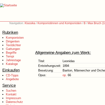
Navigation:
Klassika
/
Komponistinnen und Komponisten
/
B
/
Max Bruch (1
Rubriken
Komponisten
Dirigenten
Textdichter
Gattungen
Allgemeine Angaben zum Werk:
Begriffe
Tempi
Jahrestage
Titel:
Leonidas
Kataloge
Entstehungszeit:
1894
Einkaufen
Besetzung:
Bariton, Männerchor und Orche
Opus:
op.
66
CD-Tipps
Angebote
Service
Suchen
Kontakt
Impressum
Datenschutz