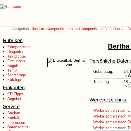
Navigation:
Klassika
/
Komponistinnen und Komponisten
/
B
/
Bertha von B
Rubriken
Bertha
Komponisten
Dirigenten
Textdichter
Persönliche Daten:
Gattungen
Begriffe
Tempi
Geburtstag:
14.
Jahrestage
in W
Kataloge
Todestag:
18. 
in G
Einkaufen
CD-Tipps
Angebote
Werkverzeichnis:
Service
Werke sortiert nach O
Suchen
Werke sortiert nach M
Kontakt
Werke sortiert nach E
Impressum
Datenschutz
Werke sortiert nach Ti