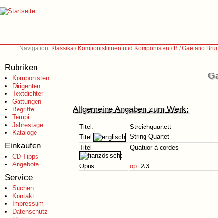
Navigation:
Klassika
/
Komponistinnen und Komponisten
/
B
/
Gaetano Brun
Rubriken
Ga
Komponisten
Dirigenten
Textdichter
Gattungen
Allgemeine Angaben zum Werk:
Begriffe
Tempi
Jahrestage
Titel:
Streichquartett
Kataloge
String Quartet
Titel
:
Einkaufen
Titel
Quatuor à cordes
:
CD-Tipps
Angebote
Opus:
op.
2/3
Service
Suchen
Kontakt
Impressum
Datenschutz