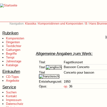
Navigation:
Klassika
/
Komponistinnen und Komponisten
/
B
/
Hans Brunner
Rubriken
Komponisten
Dirigenten
Textdichter
Gattungen
Allgemeine Angaben zum Werk:
Begriffe
Tempi
Jahrestage
Titel:
Fagottkonzert
Kataloge
Bassoon Concerto
Titel
:
Einkaufen
Titel
Concerto pour basson
:
CD-Tipps
Angebote
Entstehungszeit:
1950
Service
Opus:
op.
36
Suchen
Kontakt
Impressum
Datenschutz